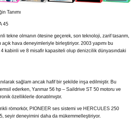
in Tanımı
A 45
nli tekne olmanın ötesine geçerek, son teknoloji, zarif tasarım,
açık hava deneyimleriyle birleştiriyor. 2003 yapımı bu
kabinli ve 8 misafir kapasiteli olup denizcilik dünyasındaki
ılarak sağlam ancak hafif bir şekilde inşa edilmiştir. Bu
i temsil ederken, Yanmar 56 hp – Saildrive ST 50 motoru ve
ik özelliklerle donatılmıştır.
trikli römorkör, PIONEER ses sistemi ve HERCULES 250
45, seyir deneyimini daha da mükemmelleştiriyor.