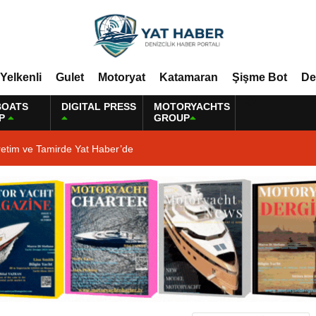
Yelkenli
Gulet
Motoryat
Katamaran
Şişme Bot
De
BOATS
DIGITAL PRESS
MOTORYACHTS
P
GROUP
retim ve Tamirde Yat Haber’de