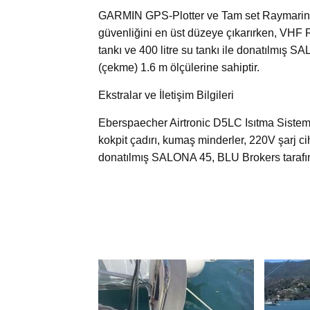
GARMIN GPS-Plotter ve Tam set Raymarine 
güvenliğini en üst düzeye çıkarırken, VHF Ray
tankı ve 400 litre su tankı ile donatılmış 
(çekme) 1.6 m ölçülerine sahiptir.
Ekstralar ve İletişim Bilgileri
Eberspaecher Airtronic D5LC Isıtma Sistem
kokpit çadırı, kumaş minderler, 220V şarj cih
donatılmış SALONA 45, BLU Brokers tarafınd