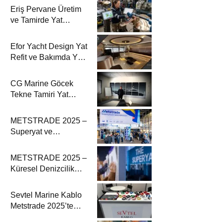
Eriş Pervane Üretim
ve Tamirde Yat
Haber’de
Efor Yacht Design Yat
Refit ve Bakımda Yat
Haber’de
CG Marine Göcek
Tekne Tamiri Yat
Haber’de
METSTRADE 2025 –
Superyat ve
Denizcilik
Ekipmanları
METSTRADE 2025 –
Ekonomik Raporu
Küresel Denizcilik
Ekipmanları Sektörü
Büyüme Raporu
Sevtel Marine Kablo
Yayında
Metstrade 2025’te
Yenilikçi Marine