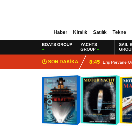
Haber
Kiralık
Satılık
Tekne
BOATS GROUP
YACHTS
SAIL 
GROUP
GROU
8:45
SON DAKİKA
Eriş Pervane Ü