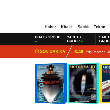
Haber
Kiralık
Satılık
Tekne
BOATS GROUP
YACHTS
SAIL 
GROUP
GROU
8:45
SON DAKİKA
Eriş Pervane Ü