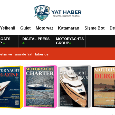
Yelkenli
Gulet
Motoryat
Katamaran
Şişme Bot
De
BOATS
DIGITAL PRESS
MOTORYACHTS
P
GROUP
retim ve Tamirde Yat Haber’de