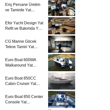
Eriş Pervane Üretim
ve Tamirde Yat
Haber’de
Efor Yacht Design Yat
Refit ve Bakımda Yat
Haber’de
CG Marine Göcek
Tekne Tamiri Yat
Haber’de
Euro Boat 600WA
Walkaround Yat
Haber’de
Euro Boat 850CC
Cabin Cruiser Yat
Haber’de
Euro Boat 850 Center
Console Yat
Haber’de