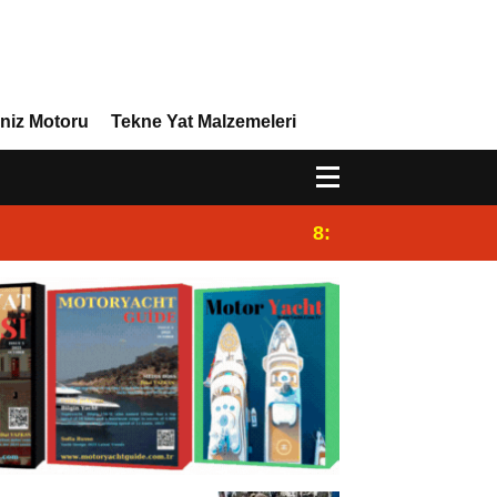
niz Motoru
Tekne Yat Malzemeleri
8:29
Efor Yacht Design 