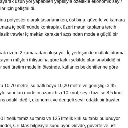
cayarak uzun yol yapabilen yapısıyla özellikle ekonomik seyir
r için geliştirildi.
na polyester olarak tasarlanırken, üst bina, güverte ve kamara
 Kamara iç bölümünde kontraplak üzeri maun kaplama tercih
klasik trawler iç mekân karakteri açısından modele güçlü bir
ak üzere 2 kamaradan oluşuyor. İç yerleşimde mutfak, oturma
ynın müşteri ihtiyacına göre farklı şekilde planlanabildiğini
bir seri üretim modelin ötesinde, kullanıcı beklentilerine göre
yu 10,70 metre, su hattı boyu 10,20 metre ve genişliği 3,45
yle sunulan modelin azami hızı 10 knot, seyir hızı ise 8,5 knot
s odaklı değil, ekonomik ve dengeli seyir odaklı bir trawler
0 litrelik temiz su tankı ve 125 litrelik kirli su tankı bulunuyor.
model, CE klas bilgisiyle sunuluyor. Gövde, güverte ve üst