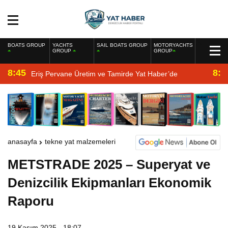
BOATS GROUP
YACHTS
SAIL BOATS GROUP
MOTORYACHTS
GROUP
GROUP
8:45
8:2
Eriş Pervane Üretim ve Tamirde Yat Haber’de
anasayfa
tekne yat malzemeleri
METSTRADE 2025 – Superyat ve
Denizcilik Ekipmanları Ekonomik
Raporu
19 Kasım 2025 - 18:07