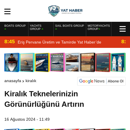
BOATS GROUP
YACHTS
SAIL BOATS GROUP
MOTORYACHTS
GROUP
GROUP
8:45
8:2
Eriş Pervane Üretim ve Tamirde Yat Haber’de
anasayfa
kiralık
Kiralık Teknelerinizin
Görünürlüğünü Artırın
16 Ağustos 2024 - 11:49