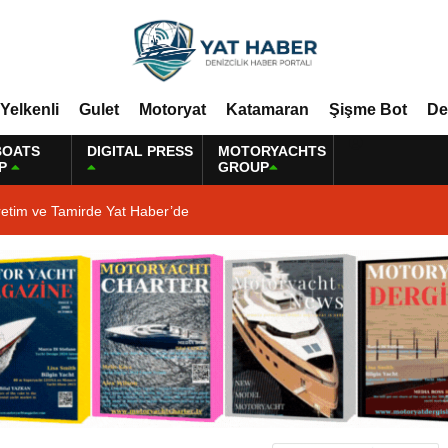
Yelkenli
Gulet
Motoryat
Katamaran
Şişme Bot
De
BOATS
DIGITAL PRESS
MOTORYACHTS
P
GROUP
retim ve Tamirde Yat Haber’de