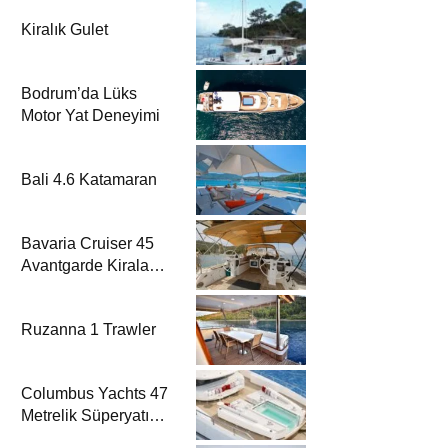
Kiralık Gulet
Bodrum’da Lüks
Motor Yat Deneyimi
Bali 4.6 Katamaran
Bavaria Cruiser 45
Avantgarde Kiralama
| Fethiye & Göcek
Yelkenli
Ruzanna 1 Trawler
Columbus Yachts 47
Metrelik Süperyatı
Acqua Chiara ile