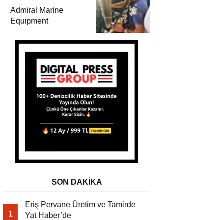
Teknolojilerini
Admiral Marine
Sektörle Buluşturdu
Equipment
SON DAKİKA
Eriş Pervane Üretim ve Tamirde
1
Yat Haber’de