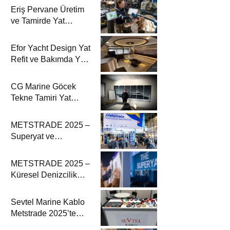
Eriş Pervane Üretim
ve Tamirde Yat
Haber’de
Efor Yacht Design Yat
Refit ve Bakımda Yat
Haber’de
CG Marine Göcek
Tekne Tamiri Yat
Haber’de
METSTRADE 2025 –
Superyat ve
Denizcilik
Ekipmanları
METSTRADE 2025 –
Ekonomik Raporu
Küresel Denizcilik
Ekipmanları Sektörü
Büyüme Raporu
Sevtel Marine Kablo
Yayında
Metstrade 2025’te
Yenilikçi Marine