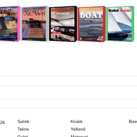
Satılık
Kiralık
Bize
026
Tekne
Yelkenli
Gulet
Motoryat