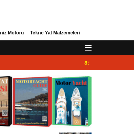
niz Motoru
Tekne Yat Malzemeleri
8:29
Efor Yacht Design 