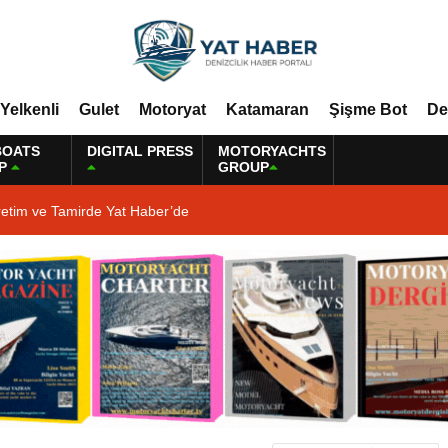
Yelkenli
Gulet
Motoryat
Katamaran
Şişme Bot
De
BOATS
DIGITAL PRESS
MOTORYACHTS
P
GROUP
retim ve Tamirde Yat Haber’de