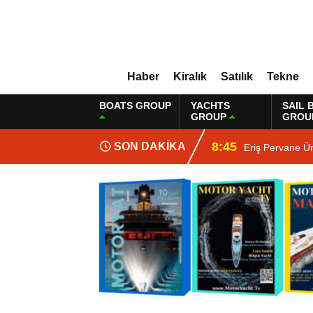
Haber
Kiralık
Satılık
Tekne
BOATS GROUP
YACHTS
SAIL 
GROUP
GROU
8:45
SON DAKİKA
Eriş Pervane Ü