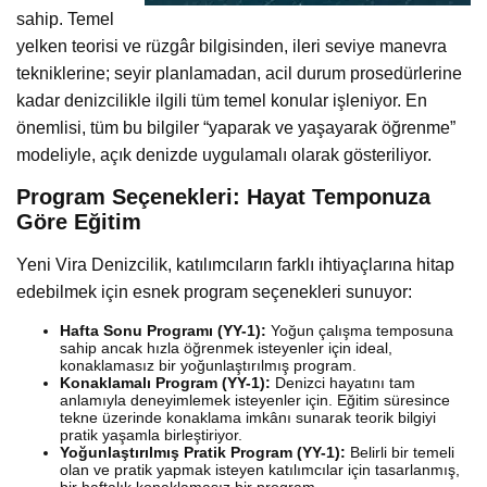
sahip. Temel
yelken teorisi ve rüzgâr bilgisinden, ileri seviye manevra
tekniklerine; seyir planlamadan, acil durum prosedürlerine
kadar denizcilikle ilgili tüm temel konular işleniyor. En
önemlisi, tüm bu bilgiler “yaparak ve yaşayarak öğrenme”
modeliyle, açık denizde uygulamalı olarak gösteriliyor.
Program Seçenekleri: Hayat Temponuza
Göre Eğitim
Yeni Vira Denizcilik, katılımcıların farklı ihtiyaçlarına hitap
edebilmek için esnek program seçenekleri sunuyor:
Hafta Sonu Programı (YY-1):
Yoğun çalışma temposuna
sahip ancak hızla öğrenmek isteyenler için ideal,
konaklamasız bir yoğunlaştırılmış program.
Konaklamalı Program (YY-1):
Denizci hayatını tam
anlamıyla deneyimlemek isteyenler için. Eğitim süresince
tekne üzerinde konaklama imkânı sunarak teorik bilgiyi
pratik yaşamla birleştiriyor.
Yoğunlaştırılmış Pratik Program (YY-1):
Belirli bir temeli
olan ve pratik yapmak isteyen katılımcılar için tasarlanmış,
bir haftalık konaklamasız bir program.