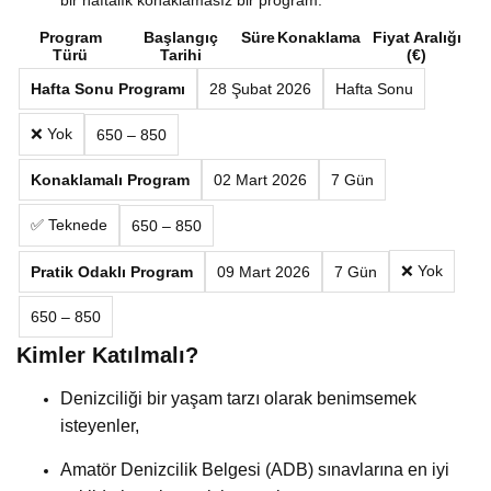
Program
Başlangıç
Süre
Konaklama
Fiyat Aralığı
Türü
Tarihi
(€)
Hafta Sonu Programı
28 Şubat 2026
Hafta Sonu
❌ Yok
650 – 850
Konaklamalı Program
02 Mart 2026
7 Gün
✅ Teknede
650 – 850
❌ Yok
Pratik Odaklı Program
09 Mart 2026
7 Gün
650 – 850
Kimler Katılmalı?
Denizciliği bir yaşam tarzı olarak benimsemek
isteyenler,
Amatör Denizcilik Belgesi (ADB) sınavlarına en iyi