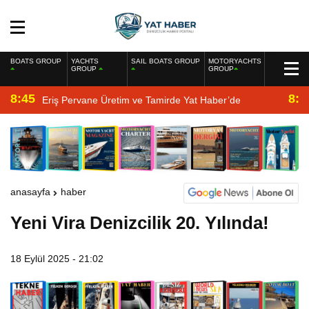
BOATS GROUP
YACHTS
SAIL BOATS GROUP
MOTORYACHTS
GROUP
GROUP
8:45
8:2
Eriş Pervane Üretim ve Tamirde Yat Haber’de
anasayfa
haber
Yeni Vira Denizcilik 20. Yılında!
18 Eylül 2025 - 21:02