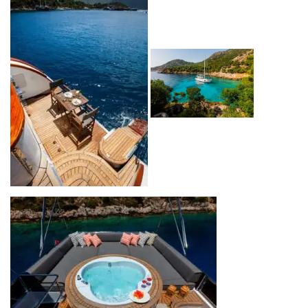
Yattayım Turizm A.Ş.
, eşsiz bir yat deneyimi sunarak mavi
yolculuğunuzu unutulmaz kılmayı amaçlıyor. Lüks tekne
kiralama hizmetlerimizle, hayalinizdeki tatili gerçeğe
dönüştürmek için profesyonel ekibimizle her an
yanınızdayız. Türkiye’nin en güzel koylarında, hem
dinlendirici hem de özel bir tatil deneyimi için sizinle
çalışmaktan büyük mutluluk duyuyoruz.