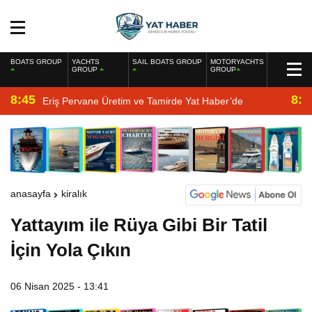
BOATS GROUP
YACHTS
SAIL BOATS GROUP
MOTORYACHTS
GROUP
GROUP
8:45
8:2
Eriş Pervane Üretim ve Tamirde Yat Haber’de
anasayfa
kiralık
Yattayım ile Rüya Gibi Bir Tatil
İçin Yola Çıkın
06 Nisan 2025 - 13:41