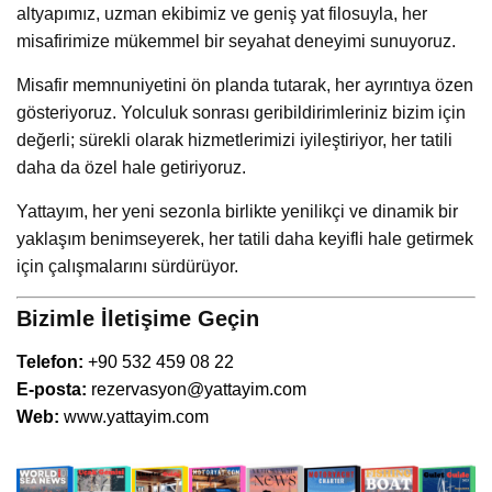
Bizimle İletişime Geçin
T
elefon:
+90 532 459 08 22
E-posta:
rezervasyon@yattayim.com
Web:
www.yattayim.com
Eriş Pervane Üretim ve Tamirde Yat
Haber’de
Efor Yacht Design Yat Refit ve
Bakımda Yat Haber’de