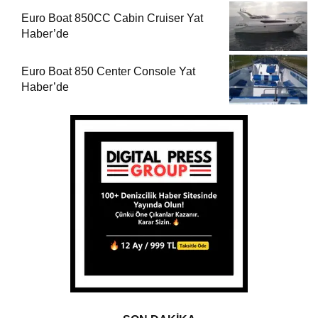
SON DAKİKA
Eriş Pervane Üretim ve Tamirde Yat Haber’de
1
22 Haziran 2026-08:45
Efor Yacht Design Yat Refit ve Bakımda Yat
2
Haber’de
22 Haziran 2026-08:29
Yener Tekne Trawler 35 Yat Haber’de