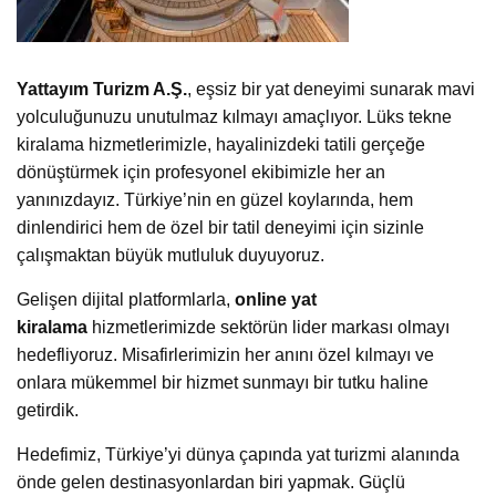
Gelişen dijital platformlarla,
online yat
kiralama
hizmetlerimizde sektörün lider markası olmayı
hedefliyoruz. Misafirlerimizin her anını özel kılmayı ve
onlara mükemmel bir hizmet sunmayı bir tutku haline
getirdik.
Hedefimiz, Türkiye’yi dünya çapında yat turizmi alanında
önde gelen destinasyonlardan biri yapmak. Güçlü
altyapımız, uzman ekibimiz ve geniş yat filosuyla, her
misafirimize mükemmel bir seyahat deneyimi sunuyoruz.
Misafir memnuniyetini ön planda tutarak, her ayrıntıya özen
gösteriyoruz. Yolculuk sonrası geribildirimleriniz bizim için
değerli; sürekli olarak hizmetlerimizi iyileştiriyor, her tatili
daha da özel hale getiriyoruz.
Yattayım, her yeni sezonla birlikte yenilikçi ve dinamik bir
yaklaşım benimseyerek, her tatili daha keyifli hale getirmek
için çalışmalarını sürdürüyor.