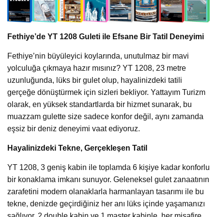
Fethiye’de YT 1208 Guleti ile Efsane Bir Tatil Deneyimi
Fethiye’nin büyüleyici koylarında, unutulmaz bir mavi
yolculuğa çıkmaya hazır mısınız? YT 1208, 23 metre
uzunluğunda, lüks bir gulet olup, hayalinizdeki tatili
gerçeğe dönüştürmek için sizleri bekliyor. Yattayım Turizm
olarak, en yüksek standartlarda bir hizmet sunarak, bu
muazzam gulette size sadece konfor değil, aynı zamanda
eşsiz bir deniz deneyimi vaat ediyoruz.
Hayalinizdeki Tekne, Gerçekleşen Tatil
YT 1208, 3 geniş kabin ile toplamda 6 kişiye kadar konforlu
bir konaklama imkanı sunuyor. Geleneksel gulet zanaatının
zarafetini modern olanaklarla harmanlayan tasarımı ile bu
tekne, denizde geçirdiğiniz her anı lüks içinde yaşamanızı
sağlıyor. 2 double kabin ve 1 master kabinle, her misafire