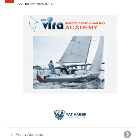
Yat Haber – Yat Dünyasının Haber Merkezi © 2026
Kategoriler
Satılık
Kiralık
Tekne
Yelkenli
Hizmetlerimiz