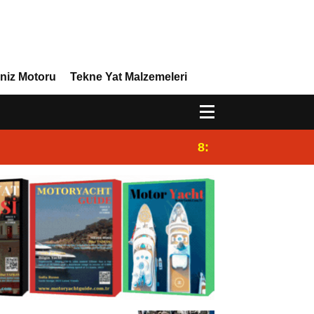
niz Motoru
Tekne Yat Malzemeleri
8:29
Efor Yacht Design 