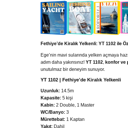
Fethiye’de Kiralık Yelkenli: YT 1102 ile 
Ege’nin mavi sularında yelken açmaya hazı
adım daha yakınsınız!
YT 1102
,
konfor ve 
unutulmaz bir deneyim sunuyor.
YT 1102 | Fethiye’de Kiralık Yelkenli
Uzunluk:
14.5m
Kapasite:
5 kişi
Kabin:
2 Double, 1 Master
WC/Banyo:
3
Mürettebat:
1 Kaptan
Yakıt:
Dahil