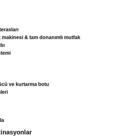
erasları
k makinesi & tam donanımlı mutfak
abı
stemi
rücü ve kurtarma botu
leri
la
tinasyonlar