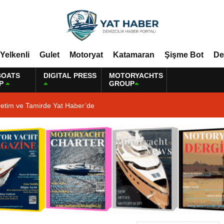
Yelkenli
Gulet
Motoryat
Katamaran
Şişme Bot
De
BOATS
DIGITAL PRESS
MOTORYACHTS
P
GROUP
retim ve Tamirde Yat Haber’de