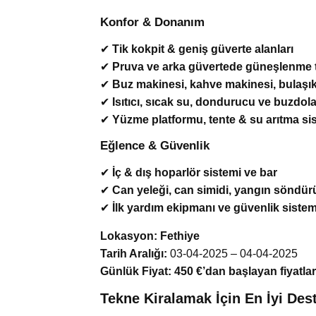
Konfor & Donanım
✔
Tik kokpit & geniş güverte alanları
✔
Pruva ve arka güvertede güneşlenme t
✔
Buz makinesi, kahve makinesi, bulaşı
✔
Isıtıcı, sıcak su, dondurucu ve buzdol
✔
Yüzme platformu, tente & su arıtma si
Eğlence & Güvenlik
✔
İç & dış hoparlör sistemi ve bar
✔
Can yeleği, can simidi, yangın söndü
✔
İlk yardım ekipmanı ve güvenlik sistem
Lokasyon:
Fethiye
Tarih Aralığı:
03-04-2025 – 04-04-2025
Günlük Fiyat:
450 €’dan başlayan fiyatlar
Tekne Kiralamak İçin En İyi Des