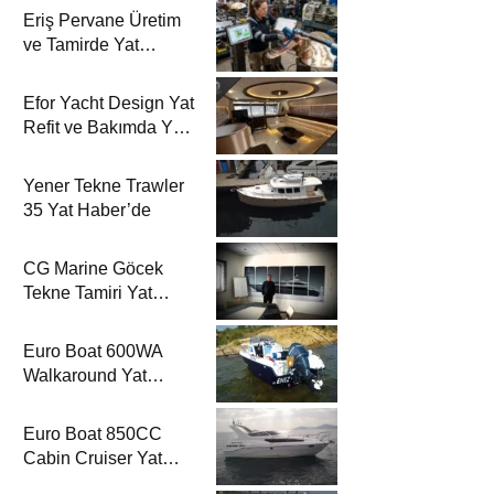
Eriş Pervane Üretim
ve Tamirde Yat
Haber’de
Efor Yacht Design Yat
Refit ve Bakımda Yat
Haber’de
Yener Tekne Trawler
35 Yat Haber’de
CG Marine Göcek
Tekne Tamiri Yat
Haber’de
Euro Boat 600WA
Walkaround Yat
Haber’de
Euro Boat 850CC
Cabin Cruiser Yat
Haber’de