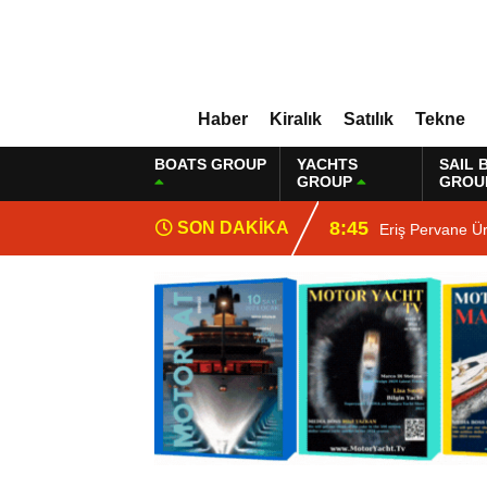
Haber
Kiralık
Satılık
Tekne
BOATS GROUP
YACHTS
SAIL 
GROUP
GROU
8:45
SON DAKİKA
Eriş Pervane Ü