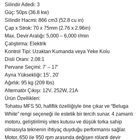
Silindir Adedi: 3
Güç: 50ps (36.8 kw)
Silindir Hacmi: 866 cm3 (52.8 cu in)
Çap x Strok: 70 x 75mm (2.76 x 2.96in)
Max. Devir Aralığı: 5,000 – 6,000 r/min
Çalıştırma: Elektrik
Kontrol Tipi: Uzaktan Kumanda veya Yeke Kolu
Disli Oranı: 2.08:1
Pervane Seçimi: 7’ – 17’
Ayna Yüksekliği: 15’, 20’
Ağırlık: 95 kg (209 lbs)
Alternatör Çıkışı: 12V, 252W, 21A
Ürün Özellikleri:
Tohatsu MFS 50, hafiflik özelliğiyle öne çıkar ve “Beluga
White” rengi seçeneği ile estetik bir tercih sunar. 4 zamanlı
motoru, geliştirilmiş vites kutusu ve düşük torka sahip
olmasıyla teknenin ihtiyaç duyduğu performansı sağlar.
Motor, 650 ile 950 rpm arasında değişen rölanti devir