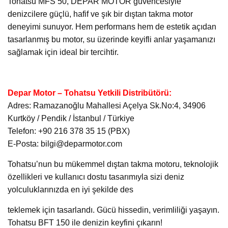
Tohatsu MFS 50, DEPAR MOTOR güvencesiyle
denizcilere güçlü, hafif ve şık bir dıştan takma motor
deneyimi sunuyor. Hem performans hem de estetik açıdan
tasarlanmış bu motor, su üzerinde keyifli anlar yaşamanızı
sağlamak için ideal bir tercihtir.
Depar Motor – Tohatsu Yetkili Distribütörü:
Adres: Ramazanoğlu Mahallesi Açelya Sk.No:4, 34906
Kurtköy / Pendik / İstanbul / Türkiye
Telefon: +90 216 378 35 15 (PBX)
E-Posta: bilgi@deparmotor.com
Tohatsu’nun bu mükemmel dıştan takma motoru, teknolojik
özellikleri ve kullanıcı dostu tasarımıyla sizi deniz
yolculuklarınızda en iyi şekilde des
teklemek için tasarlandı. Gücü hissedin, verimliliği yaşayın.
Tohatsu BFT 150 ile denizin keyfini çıkarın!