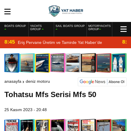
BOATS GROUP
YACHTS
SAIL BOATS GROUP
MOTORYACHTS
GROUP
GROUP
8:45
8:2
Eriş Pervane Üretim ve Tamirde Yat Haber’de
anasayfa
deniz motoru
Tohatsu Mfs Serisi Mfs 50
25 Kasım 2023 - 20:48