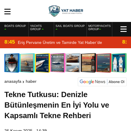
BOATS GROUP
YACHTS
SAIL BOATS GROUP
MOTORYACHTS
GROUP
GROUP
8:45
8:2
Eriş Pervane Üretim ve Tamirde Yat Haber’de
anasayfa
haber
Tekne Tutkusu: Denizle
Bütünleşmenin En İyi Yolu ve
Kapsamlı Tekne Rehberi
26 Kasım 2025 - 14:39