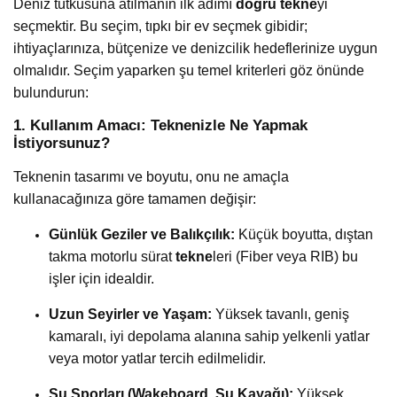
Deniz tutkusuna atılmanın ilk adımı
doğru tekne
yi
seçmektir. Bu seçim, tıpkı bir ev seçmek gibidir;
ihtiyaçlarınıza, bütçenize ve denizcilik hedeflerinize uygun
olmalıdır. Seçim yaparken şu temel kriterleri göz önünde
bulundurun:
1. Kullanım Amacı: Teknenizle Ne Yapmak
İstiyorsunuz?
Teknenin tasarımı ve boyutu, onu ne amaçla
kullanacağınıza göre tamamen değişir:
Günlük Geziler ve Balıkçılık:
Küçük boyutta, dıştan
takma motorlu sürat
tekne
leri (Fiber veya RIB) bu
işler için idealdir.
Uzun Seyirler ve Yaşam:
Yüksek tavanlı, geniş
kamaralı, iyi depolama alanına sahip yelkenli yatlar
veya motor yatlar tercih edilmelidir.
Su Sporları (Wakeboard, Su Kayağı):
Yüksek