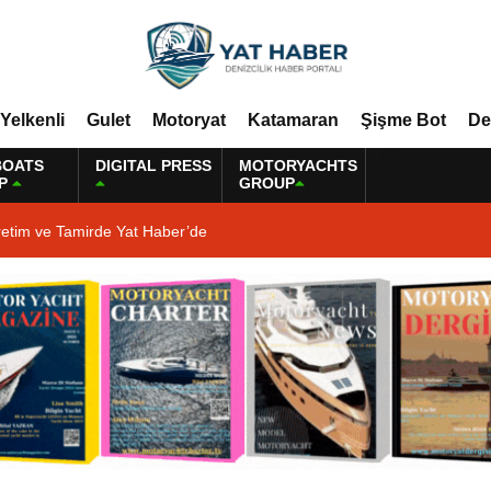
Yelkenli
Gulet
Motoryat
Katamaran
Şişme Bot
De
BOATS
DIGITAL PRESS
MOTORYACHTS
P
GROUP
retim ve Tamirde Yat Haber’de