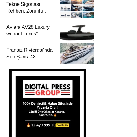
Tekne Sigortası
Rehberi: Zorunlu
Teminatlar, Maliyetler
ve Güvenli Seyir
Aviara AV28 Luxury
without Limits”
Prensibiyle Denizde
Yeni Bir Dönem
Fransız Rivierası’nda
Son Şans: 48
Metrelik Parillion ile
Mükemmel Bir Yat
Tatili