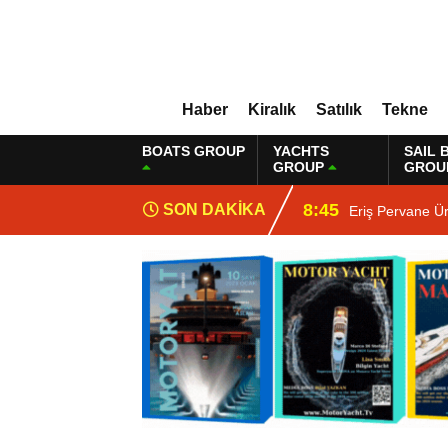
Haber
Kiralık
Satılık
Tekne
BOATS GROUP
YACHTS
SAIL 
GROUP
GROU
8:45
SON DAKİKA
Eriş Pervane Ü