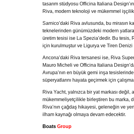
tasarım stüdyosu Officina Italiana Design’ın
Riva, modern teknoloji ve mükemmel işçilikl
Sarnico’daki Riva avlusunda, bu mirasın k
teknelerinden günümüzdeki modern yatlara ka
üretim tesisi ise La Spezia’dedir. Bu tesis,
için kurulmuştur ve Ligurya ve Tiren Denizi i
Ancona’daki Riva tersanesi ise, Riva Supe
Mauro Micheli ve Officina Italiana Design’da
Avrupa’nın en büyük gemi inşa tesislerinden
süperyatlarını hayata geçirmek için çalışmak
Riva Yacht, yalnızca bir yat markası değil, a
mükemmeliyetçilikle birleştiren bu marka, 
Riva’nın çağdaş hikayesi, geleneğin ve yeni
ilham kaynağı olmaya devam edecektir.
Boats
Group