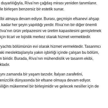
 duyarlılığıyla, Riva’nın çağdaş mirası yeniden tanımlanır.
e birleşen benzersiz bir estetik sunar.
albi atmaya devam ediyor. Burası, geçmişin efsanevi ahşap
dar her şeyin yapıldığı yerdir. Riva’nın bir diğer önemli
 Riva’nın ürün yelpazesini ve üretim kapasitesini genişletmek
çin ticari ve lojistik merkez olarak hizmet vermektedir.
ryachts bölümünün evi olarak hizmet vermektedir. Tasarımcı
ki meslektaşlarıyla yakın işbirliği içinde çalışan bu bölüm,
 biridir. Burada, Riva’nın mühendislik ve tasarım ekibi,
tadır.
ynı zamanda bir yaşam tarzıdır. İtalyan zarafetini,
denizcilik dünyasında bir efsane olmaya devam ediyor.
liğin mükemmel bir birleşimidir ve gelecek nesiller için de