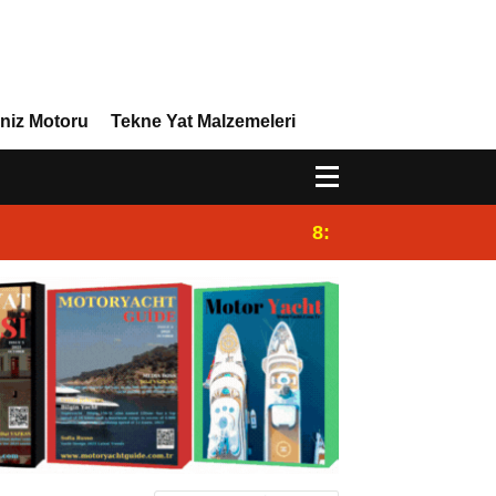
niz Motoru
Tekne Yat Malzemeleri
8:29
Efor Yacht Design 