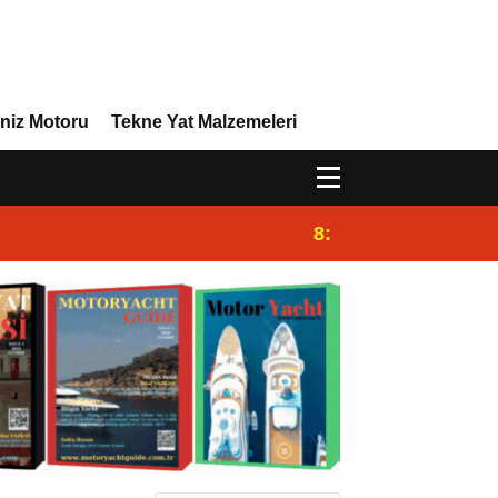
niz Motoru
Tekne Yat Malzemeleri
8:29
Efor Yacht Design 