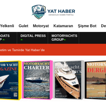
Yelkenli
Gulet
Motoryat
Katamaran
Şişme Bot
De
BOATS
DIGITAL PRESS
MOTORYACHTS
P
GROUP
retim ve Tamirde Yat Haber’de