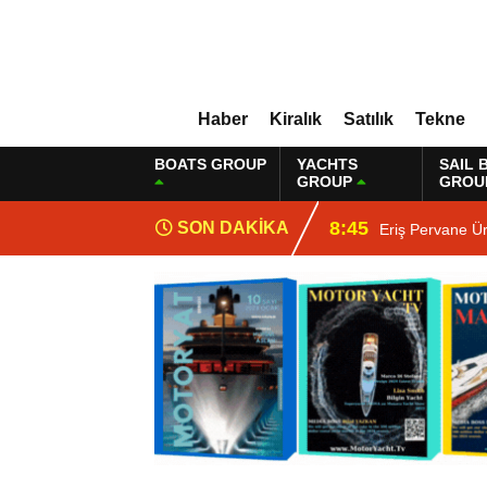
Haber
Kiralık
Satılık
Tekne
BOATS GROUP
YACHTS
SAIL 
GROUP
GROU
8:45
SON DAKİKA
Eriş Pervane Ü