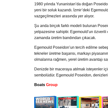
1980 yılında Yunanistan’da doğan Poseidon 
yeni bir soluk kazandı. İzmir’deki Egemould
vazgeçilmezleri arasında yer alıyor.
Şu anda birçok farklı modeli bulunan Poseid
yelpazesine sahiptir. Egemould’un özverili
zamanda üretim bandından çıkacak.
Egemould Poseidon’un tercih edilme sebepler
tekneler üretme başarısı, markayı piyasanın 
olmalarına rağmen, yerel üretim avantajı 
Denizde bir maceraya atılmak isteyenler içi
sembolüdür. Egemould Poseidon, denizlerin
Boats
Group