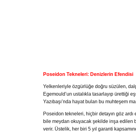
Poseidon Tekneleri: Denizlerin Efendisi
Yelkenleriyle özgürlüğe doğru süzülen, dalg
Egemould’un ustalıkla tasarlayıp ürettiği eşs
Yazıbaşı’nda hayat bulan bu muhteşem marka
Poseidon tekneleri, hiçbir detayın göz ardı e
bile meydan okuyacak şekilde inşa edilen b
verir. Üstelik, her biri 5 yıl garanti kapsamı