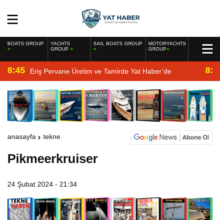
BOATS GROUP
YACHTS
SAIL BOATS GROUP
MOTORYACHTS
GROUP
GROUP
8:45
8:2
Eriş Pervane Üretim ve Tamirde Yat Haber’de
anasayfa
tekne
Pikmeerkruiser
24 Şubat 2024 - 21:34