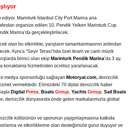
şlıyor
ediyor. Marinturk İstanbul City Port Marina ana
fından organize edilen 10. Pendik Yelken Marinturk Cup
ndik Marina’da gerçekleştirilecek.
recek olan bu etkinlikte, yarışların tamamlanmasının ardından
lecek. Ayrıca “Seyir Terası”nda özel ikram ve canlı müzik
rışlarda birinci olan ekip
Marinturk Pendik Marina
’
da 3 ay,
ca konaklama hizmetinden ücretsiz yararlanacak.
rk’e medya sponsorluğu sağlayan
Motoryat.com
,
denizcilik
 hizmet vermektedir. Elimizdeki 70 dijital denizcilik haber
 Başta
Digital
Press
,
Boats
Group
,
Yachts
Group
,
Sail Boats
, denizcilik dünyasında önde gelen markalarımızla global
enizcilik kültürünün ve sporunun yaygınlaşmasına katkıda
orlarına ve etkinliklerine olan desteğimizle gurur duyuyor ve