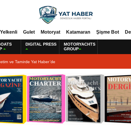
Yelkenli
Gulet
Motoryat
Katamaran
Şişme Bot
De
BOATS
DIGITAL PRESS
MOTORYACHTS
P
GROUP
retim ve Tamirde Yat Haber’de