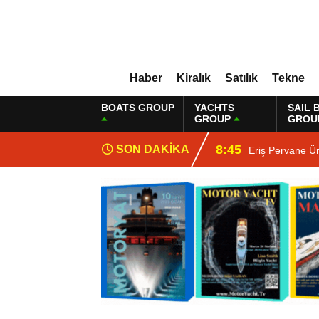
Haber
Kiralık
Satılık
Tekne
BOATS GROUP
YACHTS
SAIL 
GROUP
GROU
8:45
SON DAKİKA
Eriş Pervane Ü