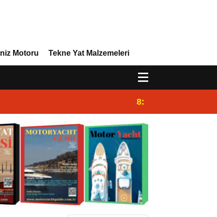
niz Motoru
Tekne Yat Malzemeleri
8:29
Efor Yacht Design 