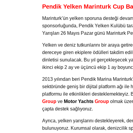
Pendik Yelken Marinturk Cup Ba
Marinturk’ün yelken sporuna desteği devam 
sponsorluğunda, Pendik Yelken Kulübü tara
Yarışları 26 Mayıs Pazar günü Marinturk Pe
Yelken ve deniz tutkunlarını bir araya geti
dereceye giren ekiplere ödülleri takdim edi
dinletisi sunulacak. Bu yıl gerçekleşecek ya
ikinci ekip 2 ay ve üçüncü ekip 1 ay boyun
2013 yılından beri Pendik Marina Marintu
sektöründe geniş bir dijital platform ağı ile
platformu ile etkinlikleri desteklemekteyiz.
Group
ve
Motor Yachts
Group
olmak üzere
çapta destek sağlıyoruz.
Ayrıca, yelken yarışlarını destekleyerek, d
bulunuyoruz. Kurumsal olarak, denizcilik sp