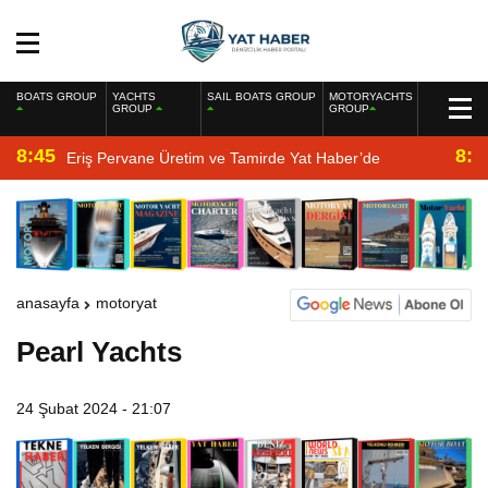
BOATS GROUP
YACHTS
SAIL BOATS GROUP
MOTORYACHTS
GROUP
GROUP
8:45
8:2
Eriş Pervane Üretim ve Tamirde Yat Haber’de
anasayfa
motoryat
Pearl Yachts
24 Şubat 2024 - 21:07