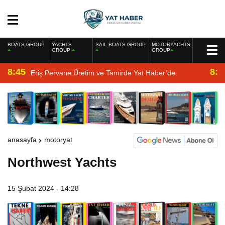
BOATS GROUP
YACHTS
SAIL BOATS GROUP
MOTORYACHTS
GROUP
GROUP
8:45
8:2
Eriş Pervane Üretim ve Tamirde Yat Haber’de
anasayfa
motoryat
Northwest Yachts
15 Şubat 2024 - 14:28