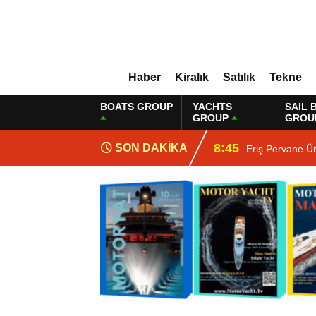
Haber
Kiralık
Satılık
Tekne
BOATS GROUP
YACHTS
SAIL 
GROUP
GROU
8:45
SON DAKİKA
Eriş Pervane Ü