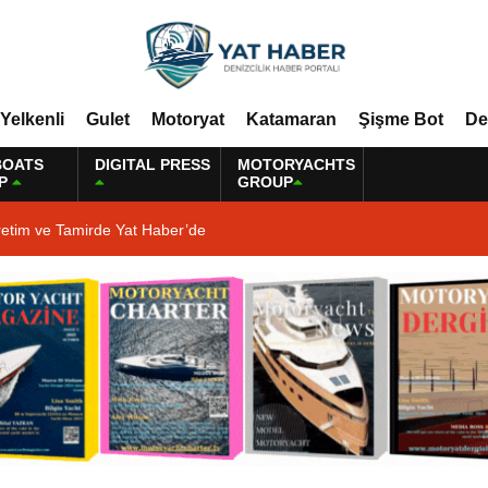
Yelkenli
Gulet
Motoryat
Katamaran
Şişme Bot
De
BOATS
DIGITAL PRESS
MOTORYACHTS
P
GROUP
retim ve Tamirde Yat Haber’de