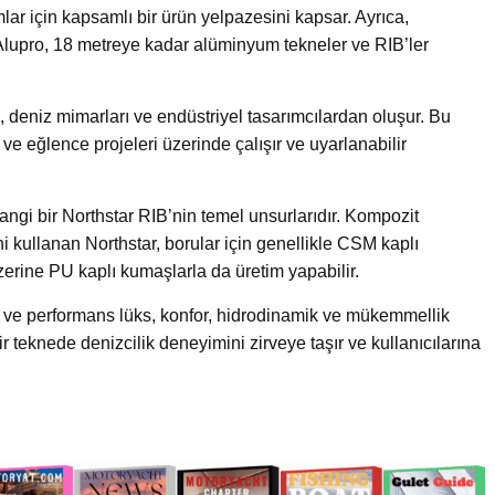
lar için kapsamlı bir ürün yelpazesini kapsar. Ayrıca,
upro, 18 metreye kadar alüminyum tekneler ve RIB’ler
deniz mimarları ve endüstriyel tasarımcılardan oluşur. Bu
 ve eğlence projeleri üzerinde çalışır ve uyarlanabilir
hangi bir Northstar RIB’nin temel unsurlarıdır. Kompozit
ni kullanan Northstar, borular için genellikle CSM kaplı
zerine PU kaplı kumaşlarla da üretim yapabilir.
ite ve performans lüks, konfor, hidrodinamik ve mükemmellik
 bir teknede denizcilik deneyimini zirveye taşır ve kullanıcılarına