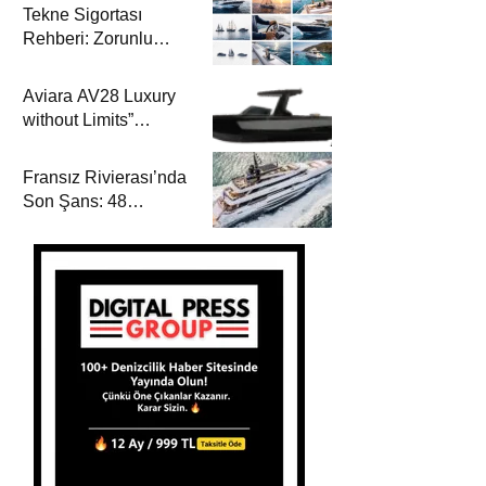
Tekne Sigortası
Rehberi: Zorunlu
Teminatlar, Maliyetler
ve Güvenli Seyir
Aviara AV28 Luxury
without Limits”
Prensibiyle Denizde
Yeni Bir Dönem
Fransız Rivierası’nda
Son Şans: 48
Metrelik Parillion ile
Mükemmel Bir Yat
Tatili