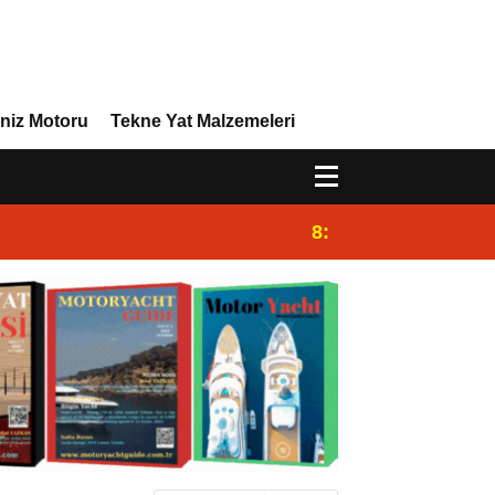
niz Motoru
Tekne Yat Malzemeleri
8:29
Efor Yacht Design 