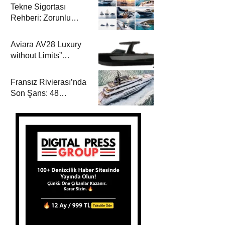
Tekne Sigortası
Rehberi: Zorunlu
Teminatlar, Maliyetler
ve Güvenli Seyir
Aviara AV28 Luxury
without Limits”
Prensibiyle Denizde
Yeni Bir Dönem
Fransız Rivierası’nda
Son Şans: 48
Metrelik Parillion ile
Mükemmel Bir Yat
Tatili