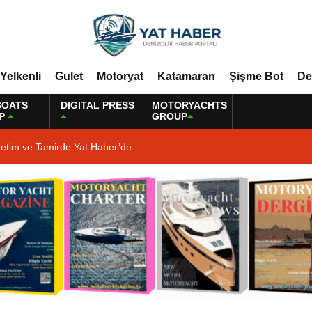
Yelkenli
Gulet
Motoryat
Katamaran
Şişme Bot
De
BOATS
DIGITAL PRESS
MOTORYACHTS
P
GROUP
retim ve Tamirde Yat Haber’de