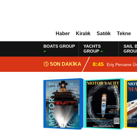
Haber
Kiralık
Satılık
Tekne
BOATS GROUP
YACHTS
SAIL 
GROUP
GROU
8:45
SON DAKİKA
Eriş Pervane Ü