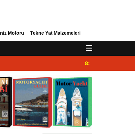
niz Motoru
Tekne Yat Malzemeleri
8:29
Efor Yacht Design 