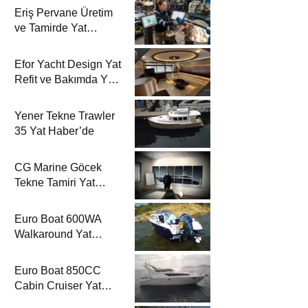
Eriş Pervane Üretim
ve Tamirde Yat
Haber’de
Efor Yacht Design Yat
Refit ve Bakımda Yat
Haber’de
Yener Tekne Trawler
35 Yat Haber’de
CG Marine Göcek
Tekne Tamiri Yat
Haber’de
Euro Boat 600WA
Walkaround Yat
Haber’de
Euro Boat 850CC
Cabin Cruiser Yat
Haber’de