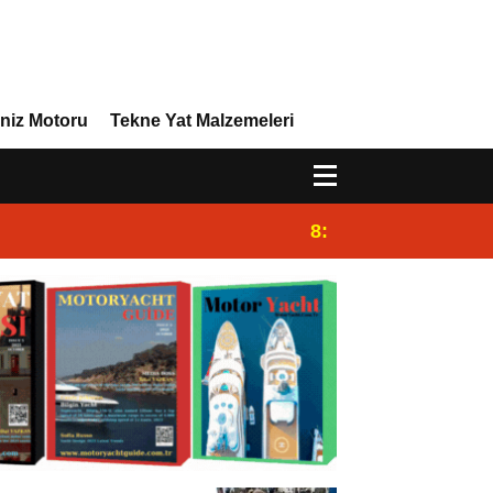
niz Motoru
Tekne Yat Malzemeleri
8:29
Efor Yacht Design 