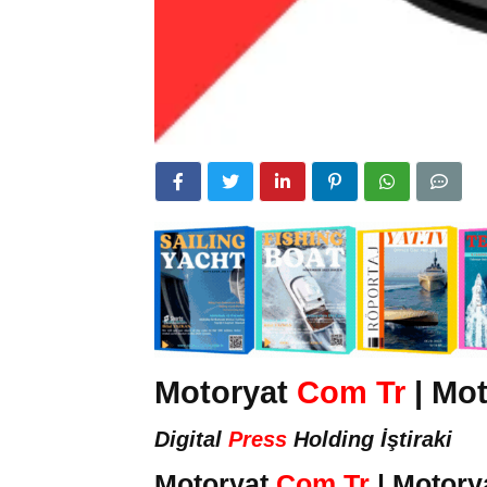
Motoryat
Com Tr
| Mot
Digital
Press
Holding İştiraki
Motoryat
Com Tr
| Motory