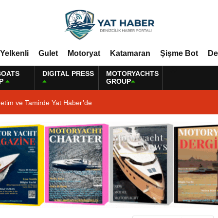
Yelkenli
Gulet
Motoryat
Katamaran
Şişme Bot
De
BOATS
DIGITAL PRESS
MOTORYACHTS
P
GROUP
retim ve Tamirde Yat Haber’de