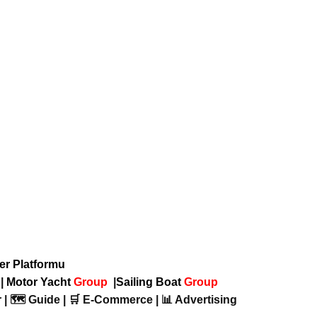
ber Platformu
p
|
Motor Yacht
Group
|
Sailing Boat
Group
 | 🗺️ Guide | 🛒 E-Commerce | 📊 Advertising