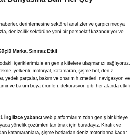
!
haberler, derinlemesine sektörel analizler ve çarpıcı medya
uzla, denizcilik sektörüne yeni bir perspektif kazandırıyor ve
Güçlü Marka, Sınırsız Etki!
aklı içeriklerimizle en geniş kitlelere ulaşmanızı sağlıyoruz.
an tekne, yelkenli, motoryat, katamaran, şişme bot, deniz
lar, yedek parçalar, bakım ve onarım hizmetleri, navigasyon ve
tamir ve bakım boya ürünleri, dekorasyon gibi her alanda etkili
1 İngilizce yabancı
web platformlarımızdan geniş bir kitleye
yaca yönelik çözümleri tanıtmak için buradayız. Kiralık ve
ardan katamaranlara, şişme botlardan deniz motorlarına kadar