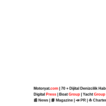
Motoryat.
com
| 70 + Dijital Denizcilik Ha
Digital
Press
|
Boat
Group
|
Yacht
Grou
📰 News | 📘 Magazine | 📣 PR | ⛵ Charter