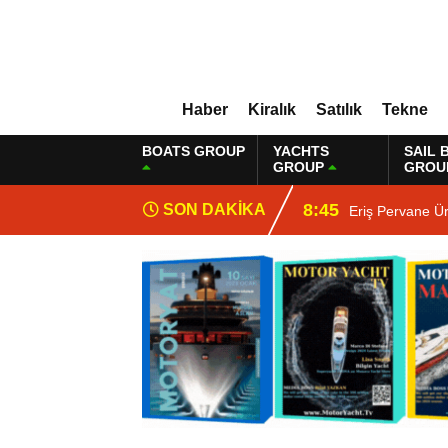
Haber
Kiralık
Satılık
Tekne
BOATS GROUP
YACHTS
SAIL 
GROUP
GROU
8:45
SON DAKİKA
Eriş Pervane Ü