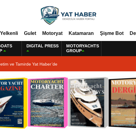
Yelkenli
Gulet
Motoryat
Katamaran
Şişme Bot
De
BOATS
DIGITAL PRESS
MOTORYACHTS
P
GROUP
retim ve Tamirde Yat Haber’de