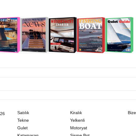
Satılık
Kiralık
Bize
026
Tekne
Yelkenli
Gulet
Motoryat
Katamaran
Şişme Bot