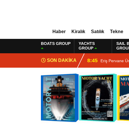
Haber
Kiralık
Satılık
Tekne
BOATS GROUP
YACHTS
SAIL 
GROUP
GROU
8:45
SON DAKİKA
Eriş Pervane Ü