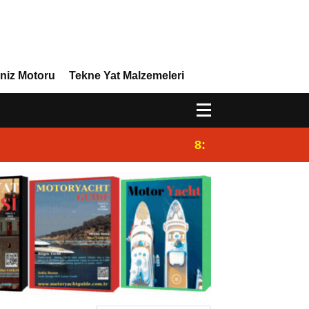
niz Motoru
Tekne Yat Malzemeleri
8:29
Efor Yacht Design 