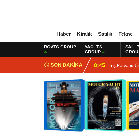
Haber
Kiralık
Satılık
Tekne
BOATS GROUP
YACHTS
SAIL 
GROUP
GROU
8:45
SON DAKİKA
Eriş Pervane Ü