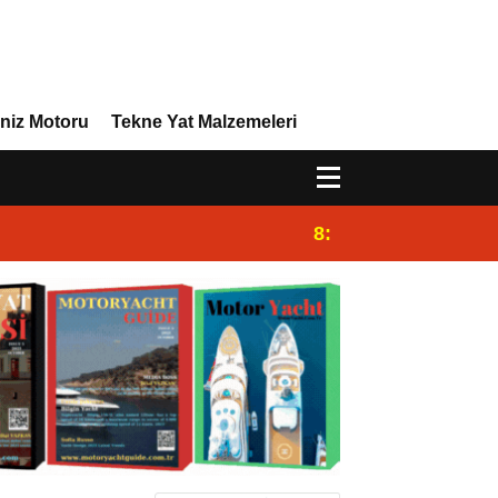
niz Motoru
Tekne Yat Malzemeleri
8:29
Efor Yacht Design 