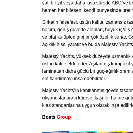
yatı bir yıl veya daha kısa sürede ABD’ye t
hemen her bileşeni kendi bünyesinde üretirl
Şirketin felsefesi, üstün kalite, zamansız ta
hacim, geniş güverte alanları, büyük iç/dış me
ve plaj kulüpleri gibi birçok özellik sunar. 
açıklık hissi yaratır ve bu da Majesty Yachts’
Majesty Yachts, yüksek düzeyde uzmanlık v
üstün kalite elde eder. Aşılanmış kompozit 
laminattan daha güçlü bir güç-ağırlık oranı s
sınıflandırmayı inşa edebilirler.
Majesty Yachts’ın kanıtlanmış gövde tasarı
okyanuslar arası küresel kaşifler haline get
klas standartlarına uygun olarak inşa edilirl
Boats
Group