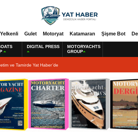
Yelkenli
Gulet
Motoryat
Katamaran
Şişme Bot
De
BOATS
DIGITAL PRESS
MOTORYACHTS
P
GROUP
retim ve Tamirde Yat Haber’de