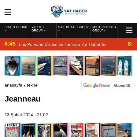
BOATS GROUP
YACHTS
SAIL BOATS GROUP
MOTORYACHTS
GROUP
GROUP
8:45
8:2
Eriş Pervane Üretim ve Tamirde Yat Haber’de
anasayfa
tekne
Jeanneau
13 Şubat 2024 - 21:02