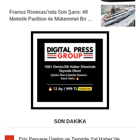
Fransız Rivierası’nda Son Şans: 48
Metrelik Parillion ile Mükemmel Bir Yat
Tatili
SON DAKİKA
Eriş Pervane Üretim ve Tamirde Yat Haber’de