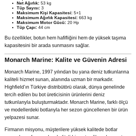
Net Ağırlık:
53 kg
Tüp Sayısı:
3
Maksimum Kişi Kapasitesi:
5+1
Maksimum Ağırlık Kapasitesi:
663 kg
Maksimum Motor Gücü:
20 Hp
Tüp Çapı:
44 cm
Bu özellikler, botun hem hafifliğini hem de yüksek taşıma
kapasitesini bir arada sunmasını sağlar.
Monarch Marine: Kalite ve Güvenin Adresi
Monarch Marine, 1997 yılından bu yana deniz tutkunlarına
kaliteli hizmet sunan, alanında uzman bir markadır.
Highfield’ın Türkiye distribütörü olarak, dünya genelinde
tercih edilen bu bot üreticisinin ürünlerini deniz
tutkunlarıyla buluşturmaktadır. Monarch Marine, farklı ölçü
ve modellerdeki botlarıyla her sezon güncellenen bir ürün
yelpazesi sunar.
Firmanın misyonu, müşterilere yüksek kalitede botlar