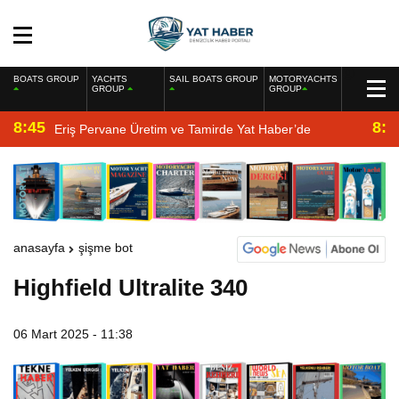
BOATS GROUP
YACHTS
SAIL BOATS GROUP
MOTORYACHTS
GROUP
GROUP
8:45
8:2
Eriş Pervane Üretim ve Tamirde Yat Haber’de
anasayfa
şişme bot
Highfield Ultralite 340
06 Mart 2025 - 11:38