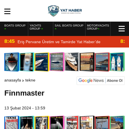
BOATS GROUP
YACHTS
SAIL BOATS GROUP
MOTORYACHTS
GROUP
GROUP
8:45
8:2
Eriş Pervane Üretim ve Tamirde Yat Haber’de
anasayfa
tekne
Finnmaster
13 Şubat 2024 - 13:59