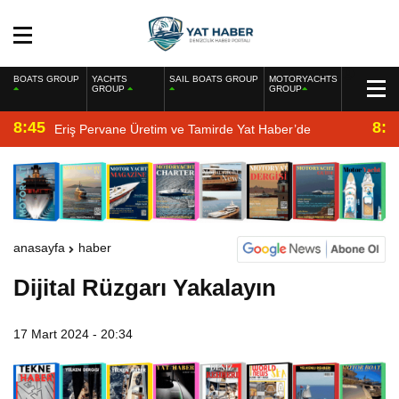
BOATS GROUP
YACHTS
SAIL BOATS GROUP
MOTORYACHTS
GROUP
GROUP
8:45
8:2
Eriş Pervane Üretim ve Tamirde Yat Haber’de
anasayfa
haber
Dijital Rüzgarı Yakalayın
17 Mart 2024 - 20:34