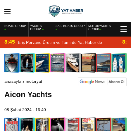
BOATS GROUP
YACHTS
SAIL BOATS GROUP
MOTORYACHTS
GROUP
GROUP
8:45
8:2
Eriş Pervane Üretim ve Tamirde Yat Haber’de
anasayfa
motoryat
Aicon Yachts
08 Şubat 2024 - 16:40