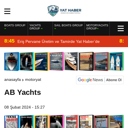
BOATS GROUP
YACHTS
SAIL BOATS GROUP
MOTORYACHTS
GROUP
GROUP
8:45
8:2
Eriş Pervane Üretim ve Tamirde Yat Haber’de
anasayfa
motoryat
AB Yachts
08 Şubat 2024 - 15:27