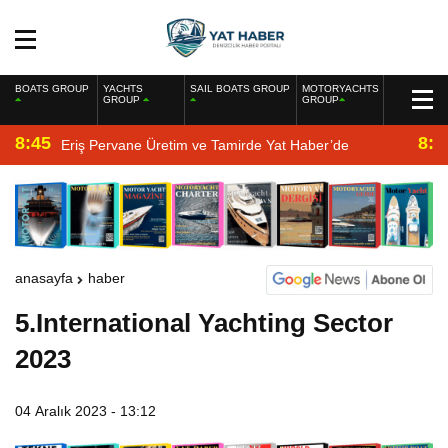
BOATS GROUP
YACHTS
SAIL BOATS GROUP
MOTORYACHTS
GROUP
GROUP
8:45
8:2
Eriş Pervane Üretim ve Tamirde Yat Haber’de
anasayfa
haber
5.International Yachting Sector
2023
04 Aralık 2023 - 13:12